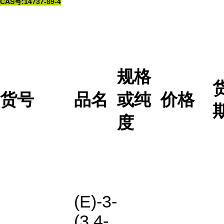
CAS号:14737-89-4
规格
货号
品名
或纯
价格
度
(E)-3-
(3,4-