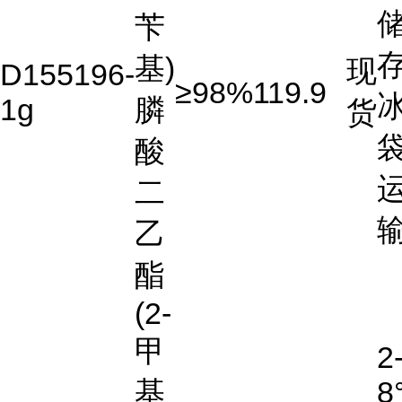
苄
存
基)
现
D155196-
≥98%
119.9
1g
膦
货
酸
二
乙
酯
(2-
甲
2
基
8