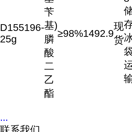
苄
存
基)
现
D155196-
≥98%
1492.9
25g
膦
货
酸
二
乙
酯
...
联系我们