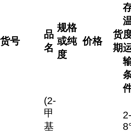
规格
品
货
度
货号
或纯
价格
名
期
度
(2-
甲
2
基
8