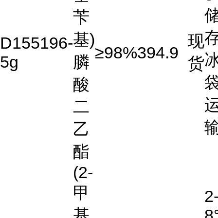
苄
存
基)
现
D155196-
≥98%
394.9
5g
膦
货
酸
二
乙
酯
(2-
甲
2
基
8