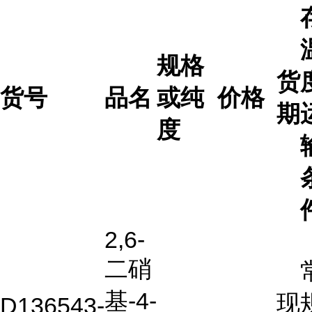
规格
货
货号
品名
或纯
价格
期
度
2,6-
二硝
基-4-
现
D136543-