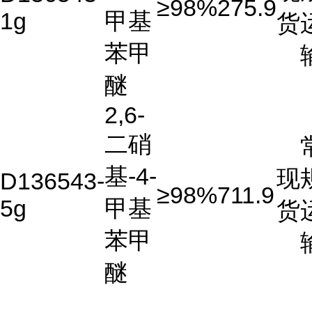
≥98%
275.9
1g
甲基
货
苯甲
醚
2,6-
二硝
基-4-
现
D136543-
≥98%
711.9
5g
甲基
货
苯甲
醚