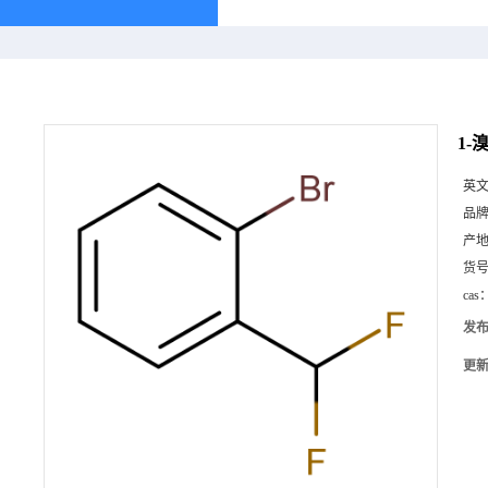
1-溴
英
品
产
货
cas
发
更