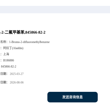
-2-二氟甲基苯,845866-82-2
文名称：
1-Bromo-2-difluoromethylbenzene
牌：
阿拉丁(Aladdin)
地：
上海
号：
B186886
：
845866-82-2
布日期：
2025-03-27
新日期：
2026-08-06
发送咨询信息