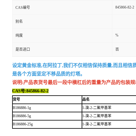
845866-82-2
CAS编号
别名
%
纯度
是否进口
否
设定黄金标准,在阿拉丁,我们不仅相信保持质量,而且相信
是各个方面坚定不移品质的灯塔。
说明:产品表货号最后一段中横杠后的重量为产品的包装规格,例如
CAS号:845866-82-2
货号
品名
B186886-1g
1-溴-2-二氟甲基苯
B186886-5g
1-溴-2-二氟甲基苯
B186886-25g
1-溴-2-二氟甲基苯