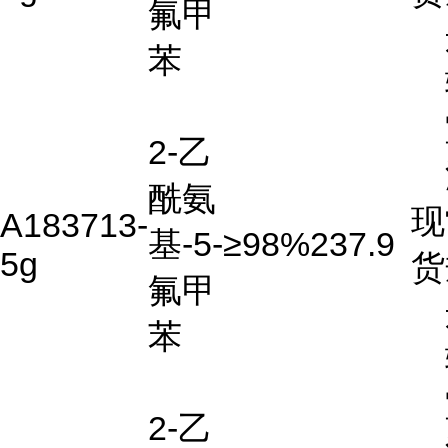
氟甲
苯
2-乙
酰氨
现
A183713-
基-5-
≥98%
237.9
5g
货
氟甲
苯
2-乙