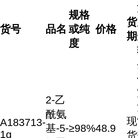
规格
货
货号
品名
或纯
价格
期
度
2-乙
酰氨
现
A183713-
基-5-
≥98%
48.9
1g
货