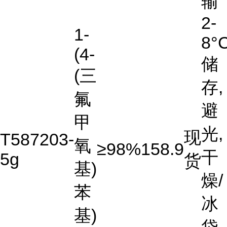
输
2-
1-
8°
(4-
储
(三
存,
氟
避
甲
光,
现
T587203-
氧
≥98%
158.9
干
5g
货
基)
燥/
苯
冰
基)