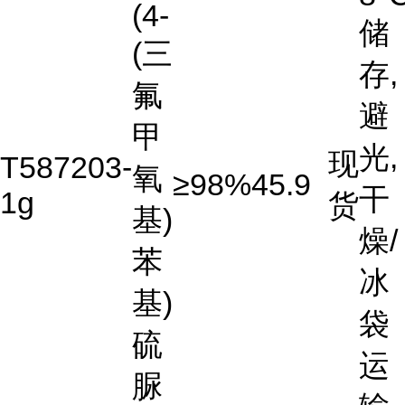
(4-
储
(三
存,
氟
避
甲
光,
现
T587203-
氧
≥98%
45.9
干
1g
货
基)
燥/
苯
冰
基)
袋
硫
运
脲