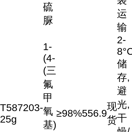
袋
硫
运
脲
输
2-
1-
8°
(4-
储
(三
存,
氟
避
甲
光,
现
T587203-
氧
≥98%
556.9
干
25g
货
基)
燥/