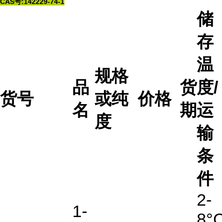
CAS号:142229-74-1
储
存
温
规格
品
货
度/
货号
或纯
价格
名
期
运
度
输
条
件
2-
1-
8°