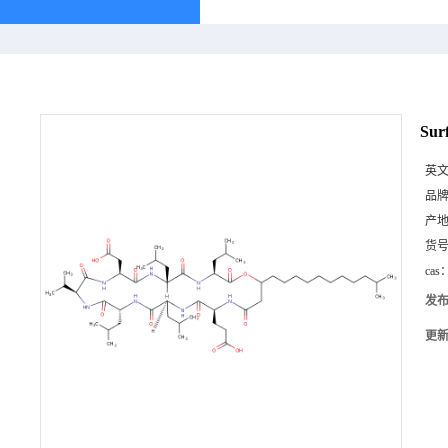
Sur
英
品
产
货
cas
发
更