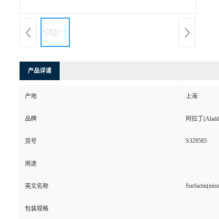
产品详请
产地
上海
品牌
阿拉丁(Aladd
S329585
货号
用途
Surfactin(mixt
英文名称
包装规格