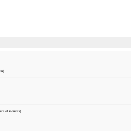
in)
ure of isomers)