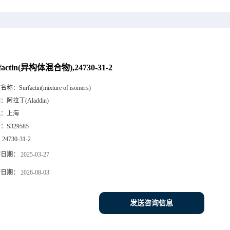
factin(异构体混合物),24730-31-2
文名称：
Surfactin(mixture of isomers)
牌：
阿拉丁(Aladdin)
地：
上海
号：
S329585
：
24730-31-2
布日期：
2025-03-27
新日期：
2026-08-03
发送咨询信息