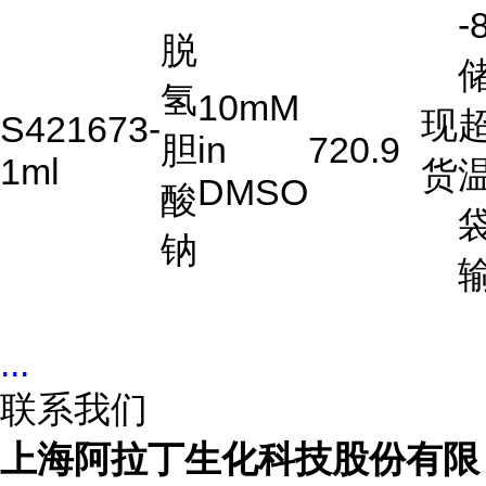
-
脱
储
氢
10mM
现
S421673-
胆
in
720.9
1ml
货
DMSO
酸
钠
...
联系我们
上海阿拉丁生化科技股份有限