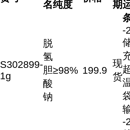
名
纯度
期
-
储
脱
充
氢
现
S302899-
胆
≥98%
199.9
1g
货
酸
钠
-