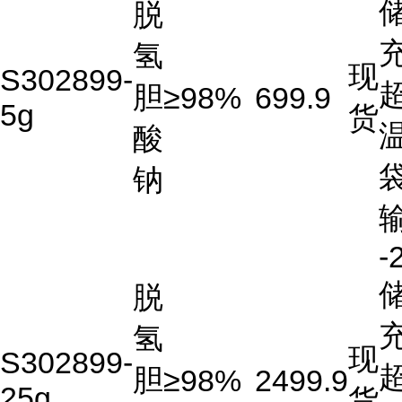
储
脱
充
氢
现
S302899-
胆
≥98%
699.9
5g
货
酸
钠
-
储
脱
充
氢
现
S302899-
胆
≥98%
2499.9
25g
货