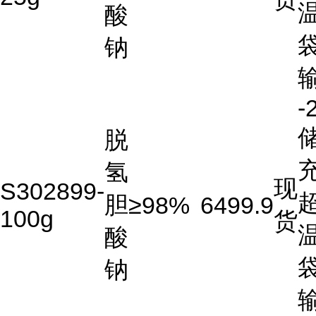
酸
钠
-
储
脱
充
氢
现
S302899-
胆
≥98%
6499.9
100g
货
酸
钠