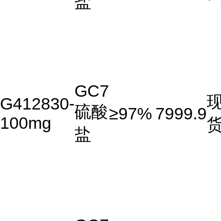
盐
GC7
G412830-
硫酸
≥97%
7999.9
100mg
盐