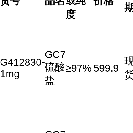
货号
品名
或纯
价格
度
GC7
G412830-
硫酸
≥97%
599.9
1mg
盐