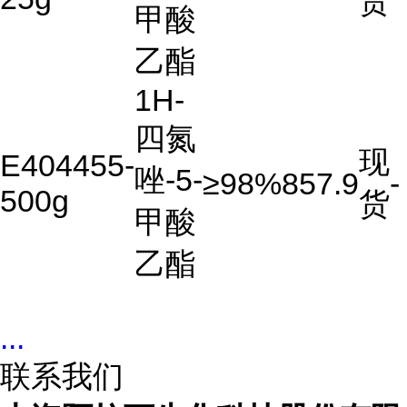
货
甲酸
乙酯
1H-
四氮
现
E404455-
唑-5-
≥98%
857.9
-
500g
货
甲酸
乙酯
...
联系我们