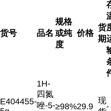
规格
货
货号
品名
或纯
价格
期
度
1H-
四氮
现
E404455-
唑-5-
≥98%
29.9
-