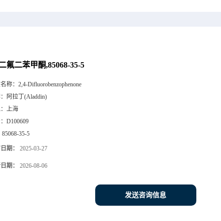
4-二氟二苯甲酮,85068-35-5
文名称：
2,4-Difluorobenzophenone
牌：
阿拉丁(Aladdin)
地：
上海
号：
D100609
：
85068-35-5
布日期：
2025-03-27
新日期：
2026-08-06
发送咨询信息