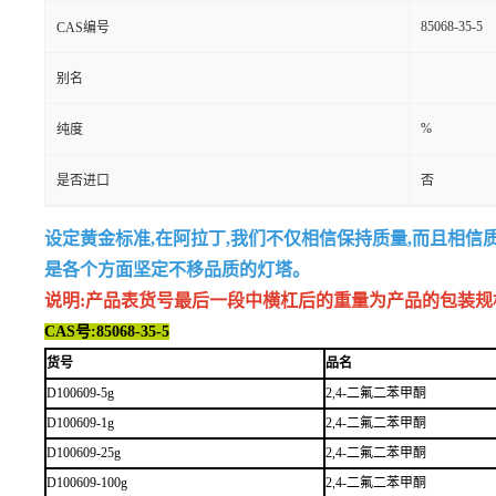
85068-35-5
CAS编号
别名
%
纯度
是否进口
否
设定黄金标准,在阿拉丁,我们不仅相信保持质量,而且相信
是各个方面坚定不移品质的灯塔。
说明:产品表货号最后一段中横杠后的重量为产品的包装规格,例如
CAS号:85068-35-5
货号
品名
D100609-5g
2,4-二氟二苯甲酮
D100609-1g
2,4-二氟二苯甲酮
D100609-25g
2,4-二氟二苯甲酮
D100609-100g
2,4-二氟二苯甲酮