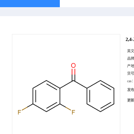
2,
英
品
产
货
cas
发
更