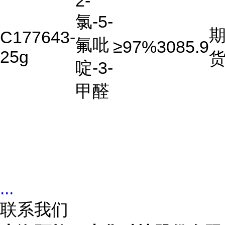
2-
氯-5-
C177643-
氟吡
≥97%
3085.9
25g
啶-3-
甲醛
...
联系我们