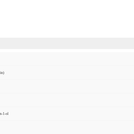
in)
n-1-ol