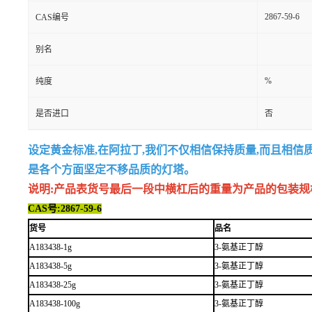
2867-59-6
CAS编号
别名
%
纯度
是否进口
否
设定黄金标准,在阿拉丁,我们不仅相信保持质量,而且相信
是各个方面坚定不移品质的灯塔。
说明:产品表货号最后一段中横杠后的重量为产品的包装规格,例如
CAS号:2867-59-6
货号
品名
A183438-1g
3-氨基正丁醇
A183438-5g
3-氨基正丁醇
A183438-25g
3-氨基正丁醇
A183438-100g
3-氨基正丁醇