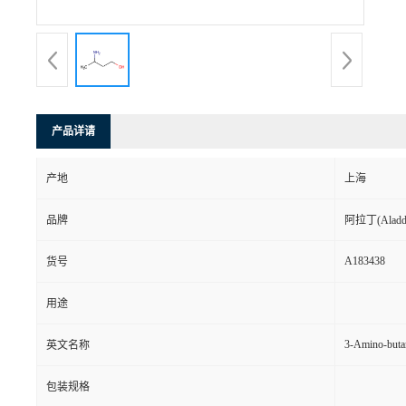
产品详请
产地
上海
品牌
阿拉丁(Aladd
A183438
货号
用途
3-Amino-buta
英文名称
包装规格