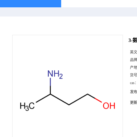
3-
英
品
产
货
cas
发
更