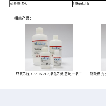
A183438-500g
3-氨基正丁醇
相关产品：
环氧乙烷, CAS 75-21-8,氧化乙烯,恶烷,一氧三
硝酸铝 九水合
环-阿拉丁试剂