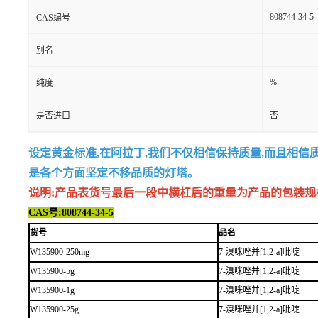
808744-34-5
CAS编号
别名
%
纯度
是否进口
否
设定黄金标准,在阿拉丁,我们不仅相信保持质量,而且相信
是各个方面坚定不移品质的灯塔。
说明:产品表货号最后一段中横杠后的重量为产品的包装规格,例如
CAS号:808744-34-5
货号
品名
W135900-250mg
7-溴咪唑并[1,2-a]吡啶
W135900-5g
7-溴咪唑并[1,2-a]吡啶
W135900-1g
7-溴咪唑并[1,2-a]吡啶
W135900-25g
7-溴咪唑并[1,2-a]吡啶