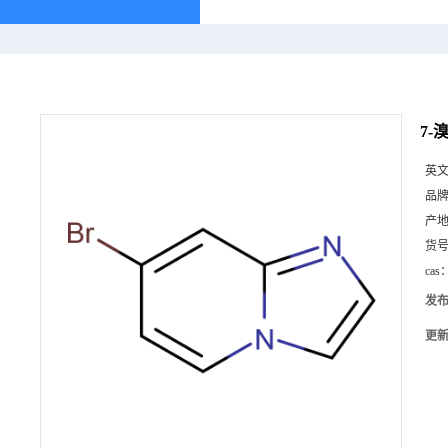
7-溴
英
品
产
货
cas
发
更