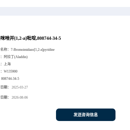
咪唑并[1,2-a]吡啶,808744-34-5
文名称：
7-Bromoimidazo[1,2-a]pyridine
牌：
阿拉丁(Aladdin)
地：
上海
号：
W135900
：
808744-34-5
布日期：
2025-03-27
新日期：
2026-08-06
发送咨询信息