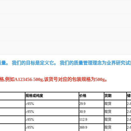
质量。 我们的目标是定义它。 我们的质量管理理念为业界研究
A123456-500g,该货号对应的包装规格为500g。
规格或纯度
价格
货期
储
≥95%
29.9
现货
2
≥95%
30.9
现货
2
≥95%
112.9
现货
2
≥95%
369.9
现货
2