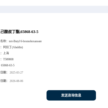
溴己酸叔丁酯,65868-63-5
文名称：
tert-Butyl 6-bromohexanoate
牌：
阿拉丁(Aladdin)
地：
上海
号：
T589808
：
65868-63-5
布日期：
2025-03-27
新日期：
2026-08-06
发送咨询信息