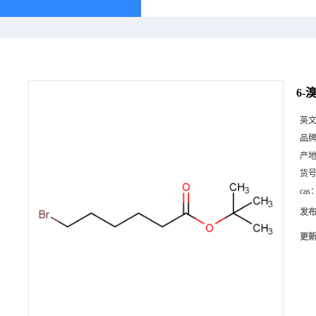
6-
英
品
产
货
cas
发
更