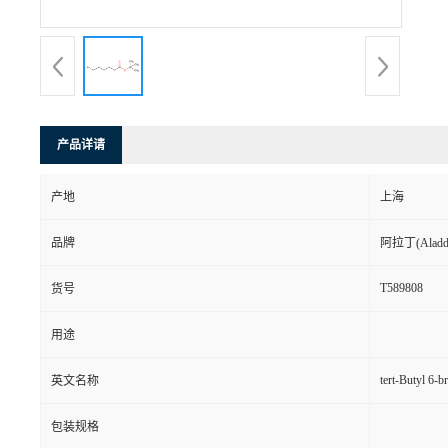
产品详请
产地
上海
品牌
阿拉丁(Aladd
T589808
货号
用途
tert-Butyl 6-
英文名称
包装规格