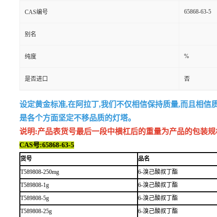
65868-63-5
CAS编号
别名
%
纯度
是否进口
否
设定黄金标准,在阿拉丁,我们不仅相信保持质量,而且相信
是各个方面坚定不移品质的灯塔。
说明:产品表货号最后一段中横杠后的重量为产品的包装规格,例如
CAS号:65868-63-5
货号
品名
T589808-250mg
6-溴己酸叔丁酯
T589808-1g
6-溴己酸叔丁酯
T589808-5g
6-溴己酸叔丁酯
T589808-25g
6-溴己酸叔丁酯