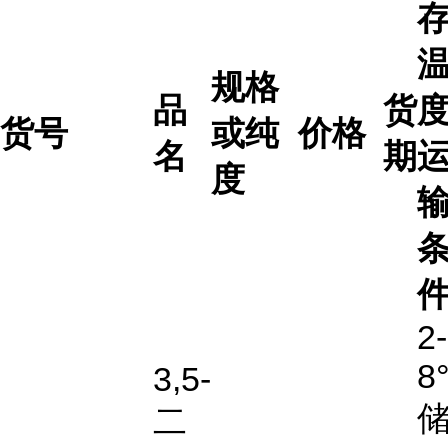
规格
品
货
度
货号
或纯
价格
名
期
度
2-
8
3,5-
二