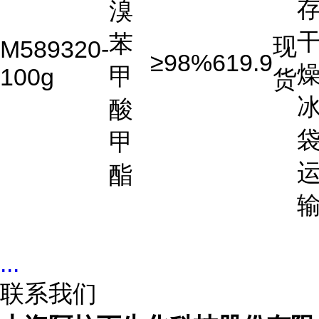
存
溴
苯
现
M589320-
≥98%
619.9
燥
甲
100g
货
酸
甲
酯
...
联系我们