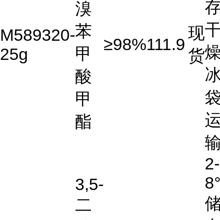
存
溴
苯
现
M589320-
≥98%
111.9
燥
甲
25g
货
酸
甲
酯
2-
8
3,5-
二