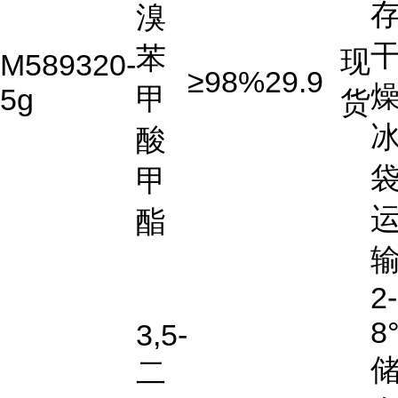
存
溴
苯
现
M589320-
≥98%
29.9
燥
甲
5g
货
酸
甲
酯
2-
8
3,5-
二