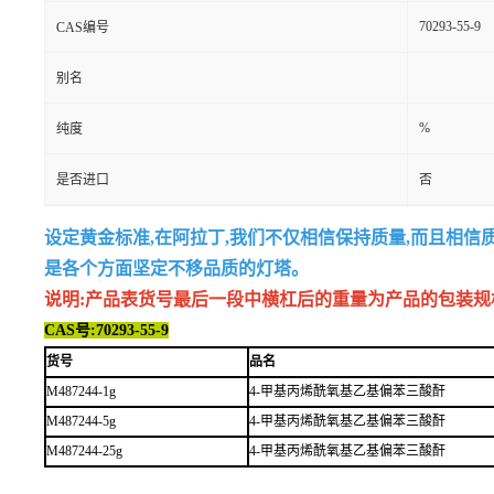
70293-55-9
CAS编号
别名
%
纯度
是否进口
否
设定黄金标准,在阿拉丁,我们不仅相信保持质量,而且相信
是各个方面坚定不移品质的灯塔。
说明:产品表货号最后一段中横杠后的重量为产品的包装规格,例如
CAS号:70293-55-9
货号
品名
M487244-1g
4-甲基丙烯酰氧基乙基偏苯三酸酐
M487244-5g
4-甲基丙烯酰氧基乙基偏苯三酸酐
M487244-25g
4-甲基丙烯酰氧基乙基偏苯三酸酐