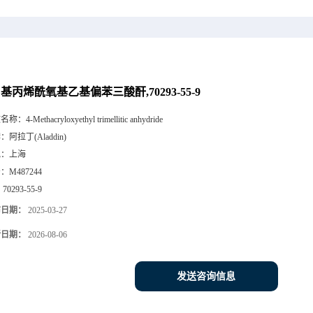
甲基丙烯酰氧基乙基偏苯三酸酐,70293-55-9
文名称：
4-Methacryloxyethyl trimellitic anhydride
牌：
阿拉丁(Aladdin)
地：
上海
号：
M487244
：
70293-55-9
布日期：
2025-03-27
新日期：
2026-08-06
发送咨询信息