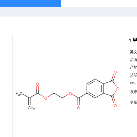
4-
英
品
产
货
cas
发
更