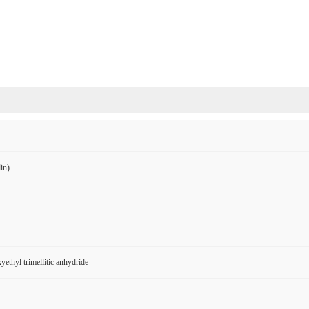
in)
ethyl trimellitic anhydride