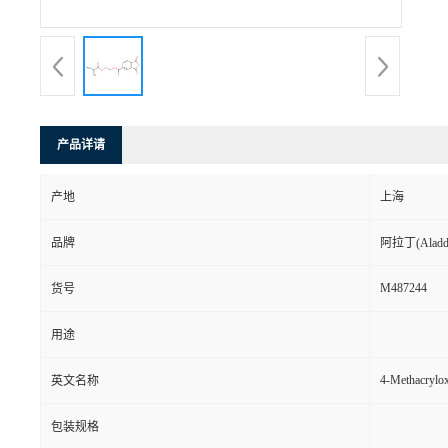
产品详请
产地
上海
品牌
阿拉丁(Aladd
M487244
货号
用途
4-Methacryloxy
英文名称
包装规格