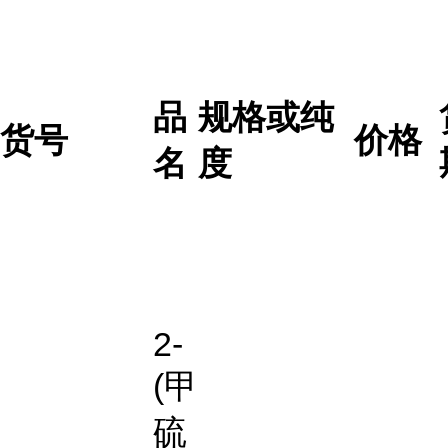
品
规格或纯
货号
价格
名
度
2-
(甲
硫