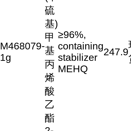
硫
基)
≥96%,
甲
M468079-
containing
基
247.9
1g
stabilizer
丙
MEHQ
烯
酸
乙
酯
2-