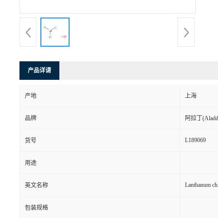
产品详请
产地
上海
品牌
阿拉丁(Aladd
L189069
货号
用途
Lanthanum chl
英文名称
包装规格