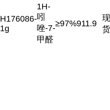
1H-
吲
H176086-
≥97%
911.9
唑-7-
1g
甲醛