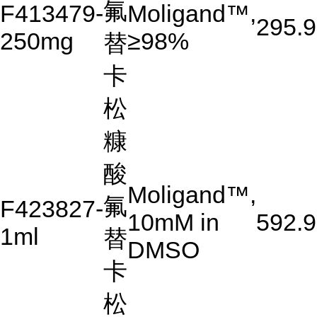
氟
F413479-
Moligand™,
295.9
250mg
≥98%
替
卡
松
糠
酸
Moligand™,
氟
F423827-
10mM in
592.9
1ml
替
DMSO
卡
松