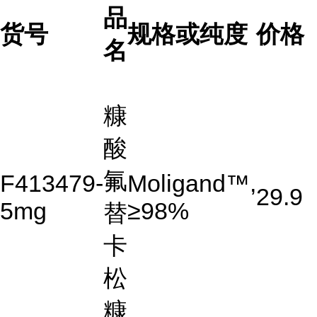
品
货号
规格或纯度
价格
名
糠
酸
氟
F413479-
Moligand™,
29.9
5mg
≥98%
替
卡
松
糠