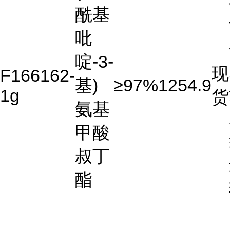
酰基
吡
啶-3-
现
F166162-
基)
≥97%
1254.9
1g
货
氨基
甲酸
叔丁
酯