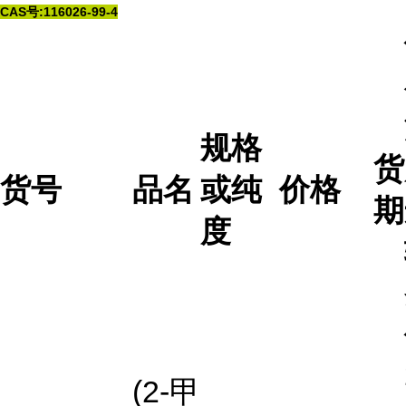
CAS号:116026-99-4
规格
货
货号
品名
或纯
价格
期
度
(2-甲