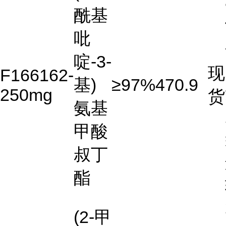
酰基
吡
啶-3-
现
F166162-
基)
≥97%
470.9
250mg
货
氨基
甲酸
叔丁
酯
(2-甲