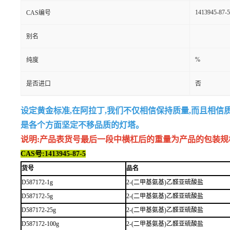
1413945-87-5
CAS编号
别名
%
纯度
是否进口
否
设定黄金标准,在阿拉丁,我们不仅相信保持质量,而且相信
是各个方面坚定不移品质的灯塔。
说明:产品表货号最后一段中横杠后的重量为产品的包装规格,例如
CAS号:1413945-87-5
货号
品名
D587172-1g
2-(二甲基氨基)乙醛亚硫酸盐
D587172-5g
2-(二甲基氨基)乙醛亚硫酸盐
D587172-25g
2-(二甲基氨基)乙醛亚硫酸盐
D587172-100g
2-(二甲基氨基)乙醛亚硫酸盐