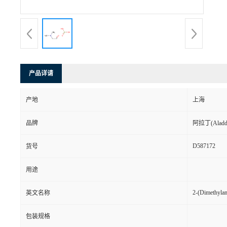
产品详请
产地
上海
品牌
阿拉丁(Aladd
D587172
货号
用途
2-(Dimethylam
英文名称
包装规格