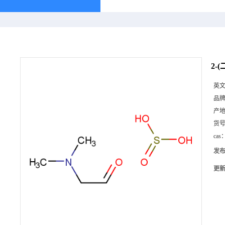
2-
英
品
产
货
cas
发
更