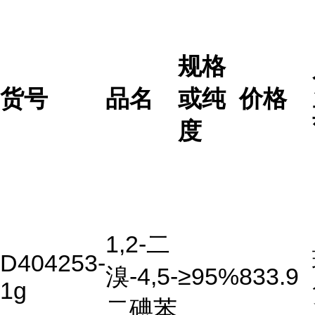
规格
货号
品名
或纯
价格
度
1,2-二
D404253-
溴-4,5-
≥95%
833.9
1g
二碘苯