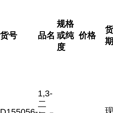
规格
货号
品名
或纯
价格
度
1,3-
二
D155056-