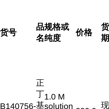
品
规格或
货号
价格
名
纯度
正
丁
1.0 M
基
B140756-
solution