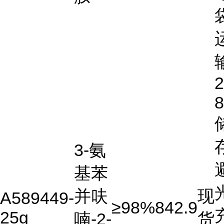
2
3-氨
基苯
并呋
现
A589449-
≥98%
842.9
25g
喃-2-
货