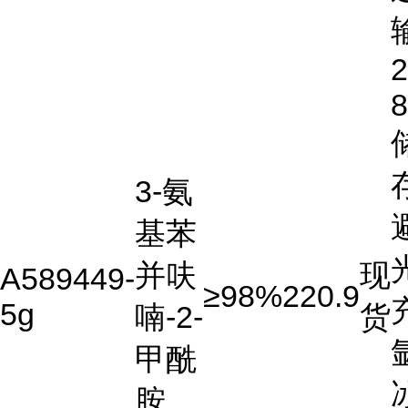
2
3-氨
基苯
并呋
现
A589449-
≥98%
220.9
5g
喃-2-
货
甲酰
胺