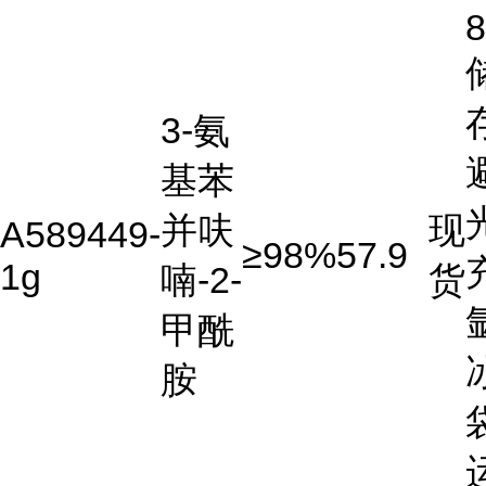
3-氨
基苯
并呋
现
A589449-
≥98%
57.9
1g
喃-2-
货
甲酰
胺