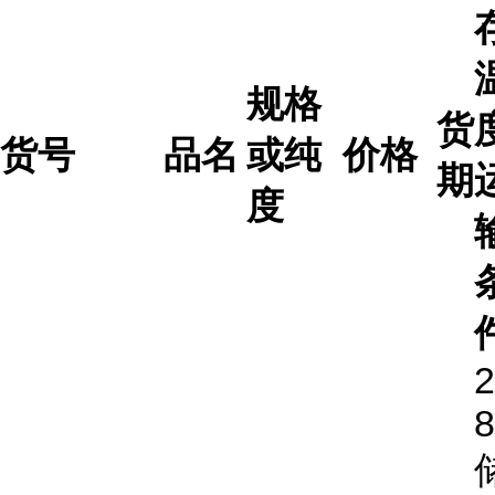
规格
货
货号
品名
或纯
价格
期
度
2