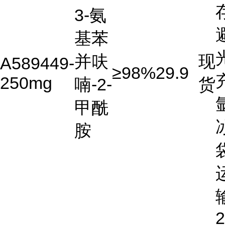
3-氨
基苯
并呋
现
A589449-
≥98%
29.9
250mg
喃-2-
货
甲酰
胺
2