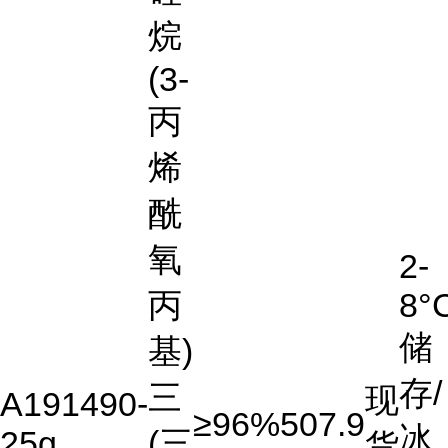
烷
(3-
丙
烯
酰
氧
2-
丙
8°
储
基)
存/
三
现
A191490-
≥96%
507.9
冰
25g
(三
货