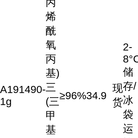
丙
烯
酰
氧
2-
丙
8°
储
基)
存/
三
现
A191490-
≥96%
34.9
冰
1g
(三
货
袋
甲
运
基