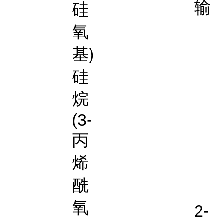
输
硅
氧
基)
硅
烷
(3-
丙
烯
酰
氧
2-