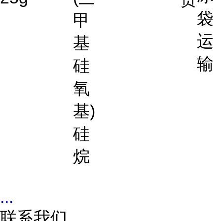
袋
甲
运
基
输
硅
氧
基)
硅
烷
...
联系我们