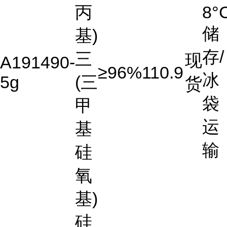
丙
8°
储
基)
存/
三
现
A191490-
≥96%
110.9
冰
5g
(三
货
袋
甲
运
基
输
硅
氧
基)
硅