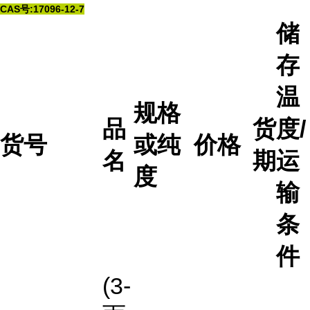
CAS号:17096-12-7
储
存
温
规格
品
货
度/
货号
或纯
价格
名
期
运
度
输
条
件
(3-