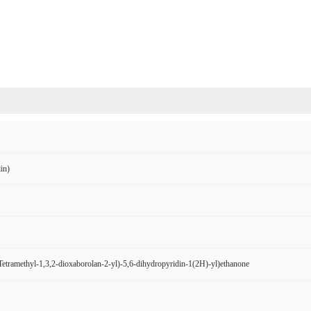
in)
-Tetramethyl-1,3,2-dioxaborolan-2-yl)-5,6-dihydropyridin-1(2H)-yl)ethanone