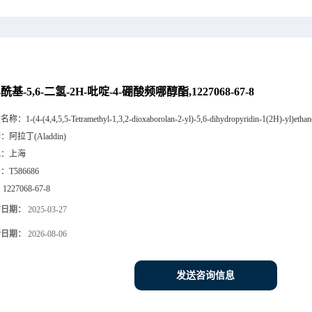
乙酰基-5,6-二氢-2H-吡啶-4-硼酸频哪醇酯,1227068-67-8
文名称：
1-(4-(4,4,5,5-Tetramethyl-1,3,2-dioxaborolan-2-yl)-5,6-dihydropyridin-1(2H)-yl)etha
牌：
阿拉丁(Aladdin)
地：
上海
号：
T586686
：
1227068-67-8
布日期：
2025-03-27
新日期：
2026-08-06
发送咨询信息