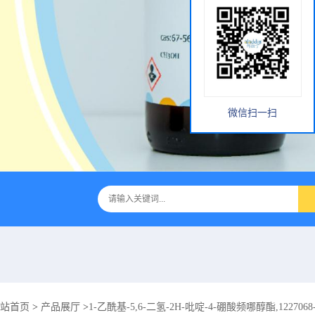
微信扫一扫
站首页
>
产品展厅
>
1-乙酰基-5,6-二氢-2H-吡啶-4-硼酸频哪醇酯,1227068-