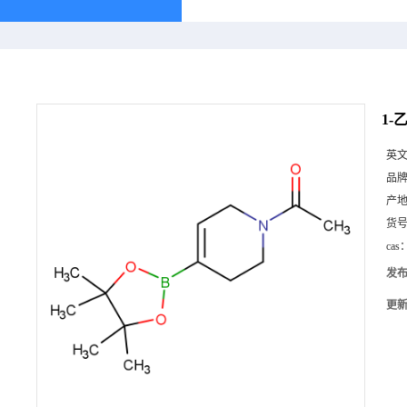
1-
英
品
产
货
cas
发
更