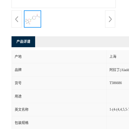
产品详请
产地
上海
品牌
阿拉丁(Aladd
T586686
货号
用途
1-(4-(4,4,5,5
英文名称
包装规格