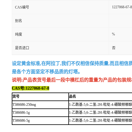
1227068-67-8
CAS编号
别名
%
纯度
是否进口
否
设定黄金标准,在阿拉丁,我们不仅相信保持质量,而且相信
是各个方面坚定不移品质的灯塔。
说明:产品表货号最后一段中横杠后的重量为产品的包装规格,例如
CAS号:1227068-67-8
货号
品名
T586686-250mg
1-乙酰基-5,6-二氢-2H-吡啶-4-硼酸频哪
T586686-1g
1-乙酰基-5,6-二氢-2H-吡啶-4-硼酸频哪
T586686-5g
1-乙酰基-5,6-二氢-2H-吡啶-4-硼酸频哪