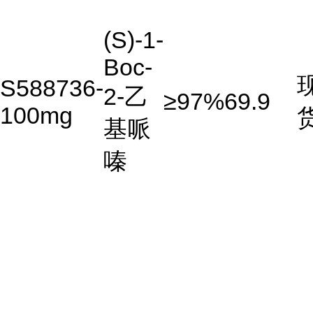
(S)-1-
Boc-
S588736-
2-乙
≥97%
69.9
100mg
基哌
嗪