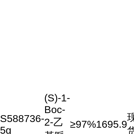
(S)-1-
Boc-
S588736-
2-乙
≥97%
1695.9
5g