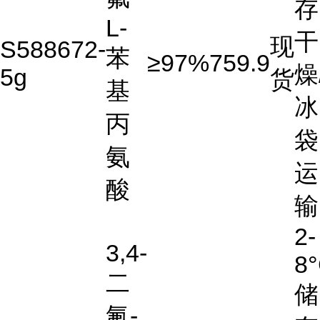
存
L-
干
现
S588672-
苯
≥97%
759.9
燥
5g
货
基
冰
丙
袋
氨
运
酸
输
2-
3,4-
8
二
储
氟-