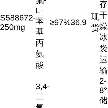
氟-
存
L-
干
现
S588672-
苯
≥97%
36.9
燥
250mg
货
基
冰
丙
袋
氨
运
酸
输
2-
3,4-
8
二
储
氟-