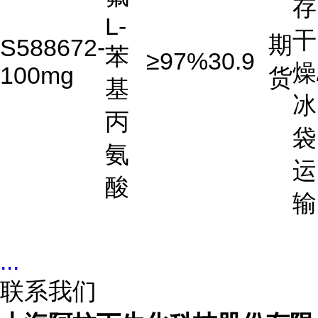
存
L-
干
期
S588672-
苯
≥97%
30.9
燥
100mg
货
基
冰
丙
袋
氨
运
酸
输
...
联系我们