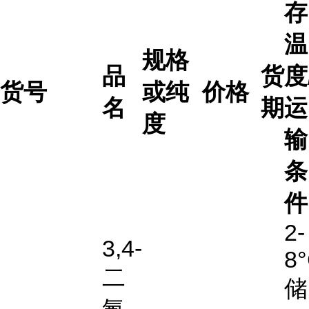
存
温
规格
品
货
度
货号
或纯
价格
名
期
运
度
输
条
件
2-
3,4-
8
二
储