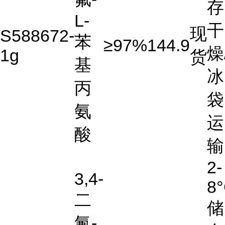
存
L-
干
现
S588672-
苯
≥97%
144.9
燥
1g
货
基
冰
丙
袋
氨
运
酸
输
2-
3,4-
8
二
储
氟-