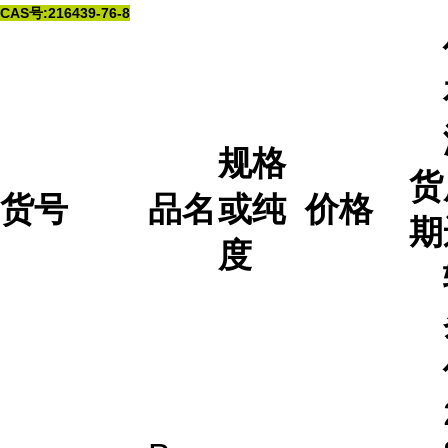
CAS号:216439-76-8
规格
货
货号
品名
或纯
价格
期
度