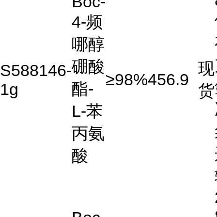
Boc-
4-频
哪醇
硼酸
现
S588146-
≥98%
456.9
酯-
1g
货
L-苯
丙氨
酸