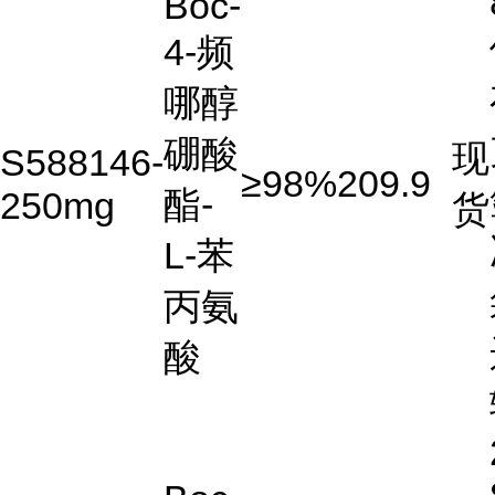
Boc-
4-频
哪醇
硼酸
现
S588146-
≥98%
209.9
酯-
250mg
货
L-苯
丙氨
酸