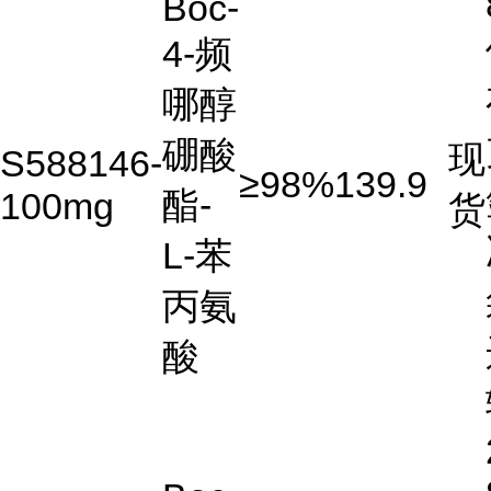
Boc-
4-频
哪醇
硼酸
现
S588146-
≥98%
139.9
酯-
100mg
货
L-苯
丙氨
酸