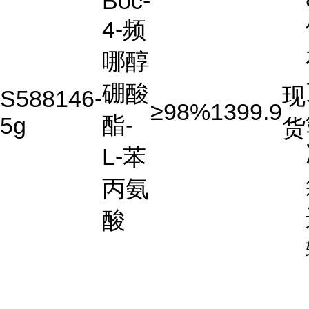
Boc-
4-频
哪醇
硼酸
现
S588146-
≥98%
1399.9
酯-
5g
货
L-苯
丙氨
酸
...