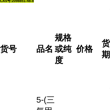
CAS号:2098851-48-8
规格
货
货号
品名
或纯
价格
期
度
5-(三