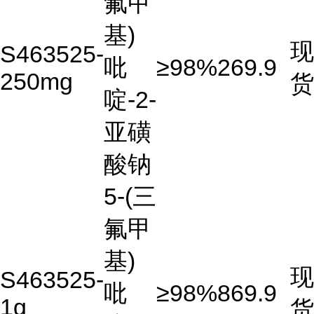
氟甲
基)
现
S463525-
吡
≥98%
269.9
250mg
货
啶-2-
亚磺
酸钠
5-(三
氟甲
基)
现
S463525-
吡
≥98%
869.9
1g
货