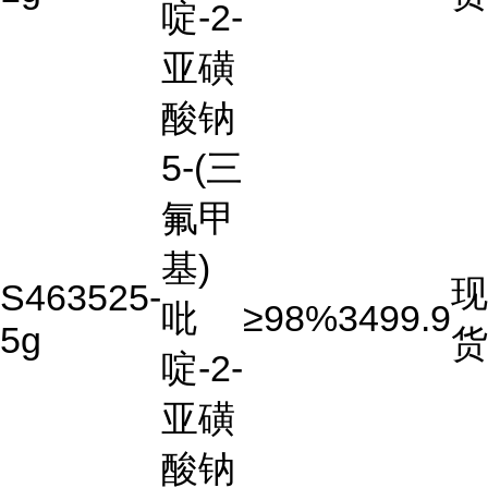
啶-2-
亚磺
酸钠
5-(三
氟甲
基)
现
S463525-
吡
≥98%
3499.9
5g
货
啶-2-
亚磺
酸钠