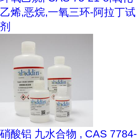
乙烯,恶烷,一氧三环-阿拉丁试
剂
硝酸铝 九水合物 , CAS 7784-