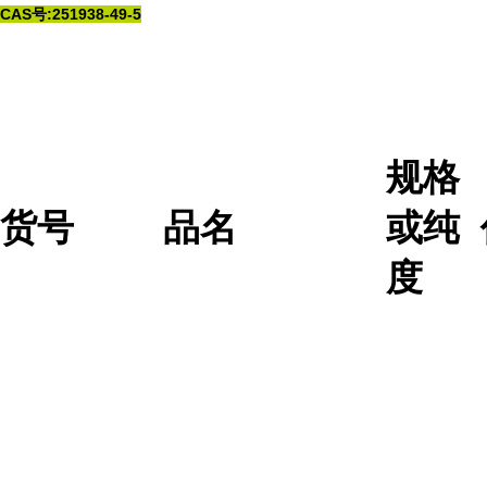
CAS号:251938-49-5
规格
货号
品名
或纯
度