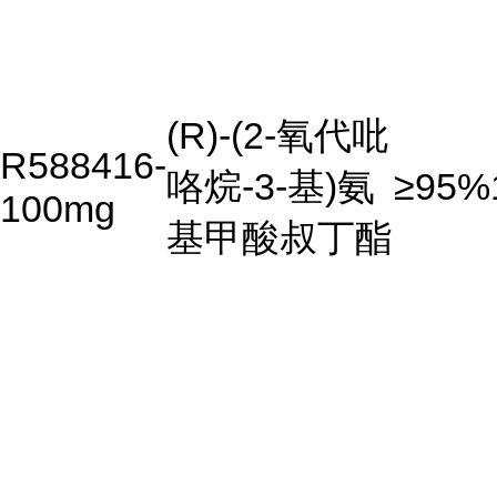
(R)-(2-氧代吡
R588416-
咯烷-3-基)氨
≥95%
100mg
基甲酸叔丁酯