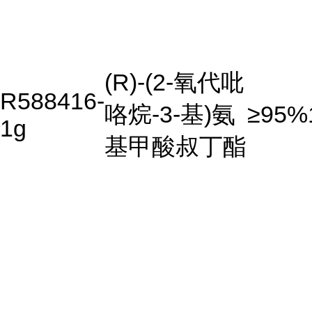
(R)-(2-氧代吡
R588416-
咯烷-3-基)氨
≥95%
1g
基甲酸叔丁酯