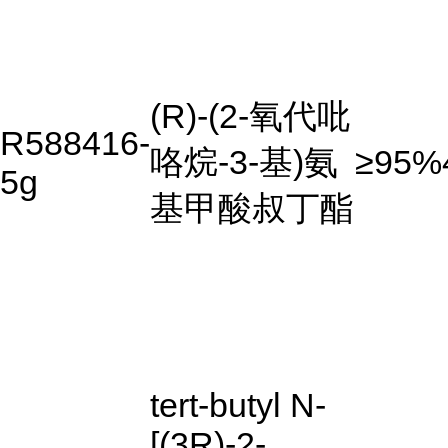
(R)-(2-氧代吡
R588416-
咯烷-3-基)氨
≥95%
5g
基甲酸叔丁酯
tert-butyl N-
[(3R)-2-