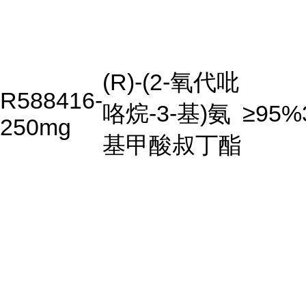
(R)-(2-氧代吡
R588416-
咯烷-3-基)氨
≥95%
250mg
基甲酸叔丁酯