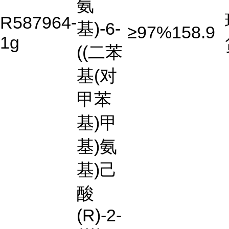
氨
R587964-
基)-6-
≥97%
158.9
1g
((二苯
基(对
甲苯
基)甲
基)氨
基)己
酸
(R)-2-