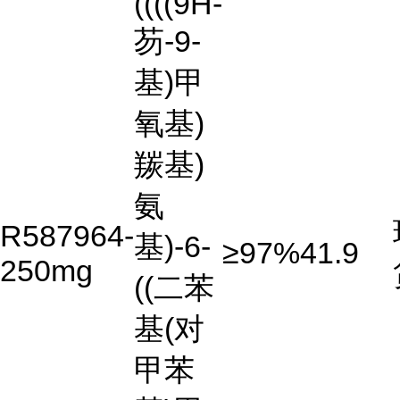
((((9H-
芴-9-
基)甲
氧基)
羰基)
氨
R587964-
基)-6-
≥97%
41.9
250mg
((二苯
基(对
甲苯