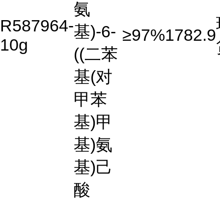
氨
R587964-
基)-6-
≥97%
1782.9
10g
((二苯
基(对
甲苯
基)甲
基)氨
基)己
酸