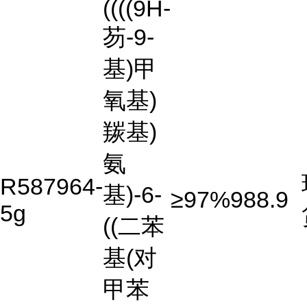
((((9H-
芴-9-
基)甲
氧基)
羰基)
氨
R587964-
基)-6-
≥97%
988.9
5g
((二苯
基(对
甲苯