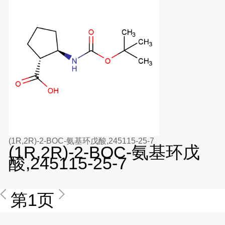
(1R,2R)-2-BOC-氨基环戊酸,245115-25-7
(1R,2R)-2-BOC-氨基环戊
酸,245115-25-7
第1页