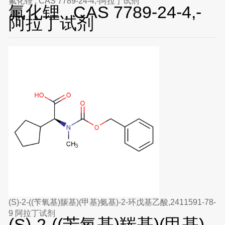
氟化锂 , CAS 7789-24-4,-阿拉丁试剂
氟化锂 , CAS 7789-24-4,-
阿拉丁试剂
(S)-2-((苄氧基)羰基)(甲基)氨基)-2-环戊基乙酸,2411591-78-
9 阿拉丁试剂
(S)-2-((苄氧基)羰基)(甲基)