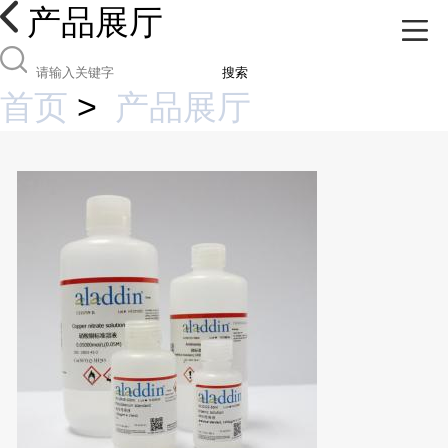
产品展厅
搜索
首页
>
产品展厅