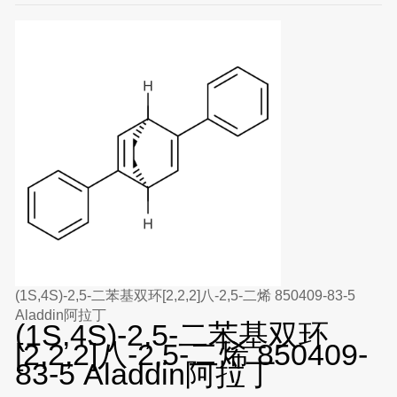
(1S,4S)-2,5-二苯基双环[2,2,2]八-2,5-二烯 850409-83-5
Aladdin阿拉丁
(1S,4S)-2,5-二苯基双环
[2,2,2]八-2,5-二烯 850409-
83-5 Aladdin阿拉丁